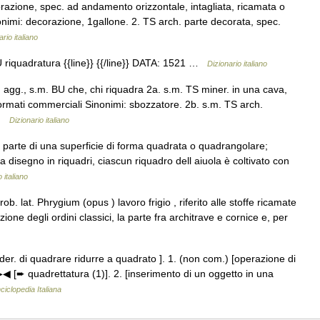
azione, spec. ad andamento orizzontale, intagliata, ricamata o
onimi: decorazione, 1gallone. 2. TS arch. parte decorata, spec.
rio italiano
riquadratura {{line}} {{/line}} DATA: 1521 …
Dizionario italiano
 agg., s.m. BU che, chi riquadra 2a. s.m. TS miner. in una cava,
 formati commerciali Sinonimi: sbozzatore. 2b. s.m. TS arch.
i …
Dizionario italiano
 parte di una superficie di forma quadrata o quadrangolare;
a disegno in riquadri, ciascun riquadro dell aiuola è coltivato con
 italiano
ob. lat. Phrygium (opus ) lavoro frigio , riferito alle stoffe ricamate
eazione degli ordini classici, la parte fra architrave e cornice e, per
 der. di quadrare ridurre a quadrato ]. 1. (non com.) [operazione di
▶◀ [➨ quadrettatura (1)]. 2. [inserimento di un oggetto in una
ciclopedia Italiana