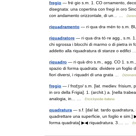
fregio
— fré·gio s.m. 1. CO ornamento, decor
disegnata: una copertina con fregi in oro Sin
con andamento orizzontale, di un… …
Diziona
riquadramento
— ri·qua·dra·mén·to s.m. BU 
riquadratore
— ri·qua·dra·tó·re agg., s.m. 1.
chi sgrossa i blocchi di marmo o di pietra in
addetto alla riquadratura di stanze o edific
riquadro
— ri·quà·dro s.m., agg. CO 1. s.m.,
spazio di forma quadrata: dividere un foglio d
fiori diversi, i riquadri di una grata …
Dizionario
fregio
— / frɛdʒo/ s.m. [lat. mediev. frisium, pr
in oro della Frigia]. 1. (archit.) a. [nella trab
analogia, in… …
Enciclopedia Italiana
quadratura
— s.f. [dal lat. tardo quadratura,
quadrettare una superficie, un foglio e sim.] 
forma quadrata] ▶◀ riquadratura. 3.… …
En