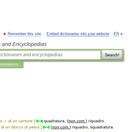
Remember this site
Embed dictionaries into your website
EN
s and Encyclopedias
Search!
erpretations
o:
r
.
di
un
cartone
]
▶◀
quadratura
, (
non
com
.
)
riquadro
.
.
di
un
blocco
di
pietra
]
▶◀
(
non
com
.
)
riquadro
,
squadratura
.