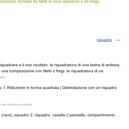
osizione
,
formata
da
filetti
di
vario
spessore
o
da
fregi
]
riquadro
iquadrare e il suo risultato: la riquadratura di una lastra di ardesia,
di una composizione con filetti o fregi: la riquadratura di un
liano
s. f. Riduzione in forma quadrata | Delimitazione con un riquadro
o dei sinonimi e contrari
o (raro), squadro 2. riquadro, casella □ pannello, compartimento …