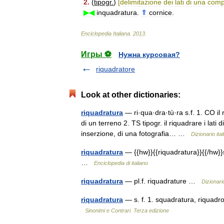
2
.
(
tipogr
.
)
[
delimitazione
dei
lati
di
una
comp
▶◀
inquadratura
.
⇑
cornice
.
Enciclopedia
Italiana
.
2013
.
Игры ⚽
Нужна курсовая?
riquadratore
Look at other dictionaries:
riquadratura
— ri·qua·dra·tù·ra s.f. 1. CO il r
di un terreno 2. TS tipogr. il riquadrare i lati 
inserzione, di una fotografia… …
Dizionario ita
riquadratura
— {{hw}}{{riquadratura}}{{/hw}}
…
Enciclopedia di italiano
riquadratura
— pl.f. riquadrature …
Dizionari
riquadratura
— s. f. 1. squadratura, riquadr
Sinonimi e Contrari. Terza edizione