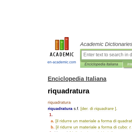
Academic Dictionarie
en-academic.com
Enciclopedia Italiana
Int
Enciclopedia Italiana
riquadratura
riquadratura
riquadratura
s
.
f
.
[
der
.
di
riquadrare
]
.
1
.
a
.
[
il
ridurre
un
materiale
a
forma
di
quadrat
b
.
[
il
ridurre
un
materiale
a
forma
di
cubo:
r