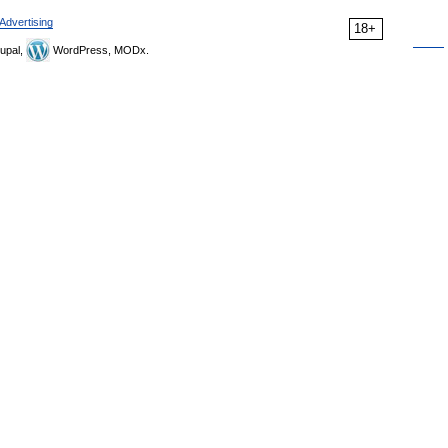
Advertising
18+
upal,
WordPress, MODx.